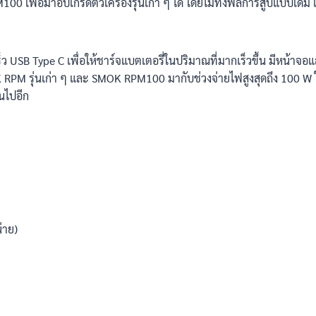
พื่อมาอัปเกรดตัวเครื่องรุ่นเก่า ๆ ได้ โดยไม่ทิ้งฟิลการสูบแบบเดิม แถ
็ว USB Type C เพื่อให้ชาร์จแบตเตอรี่ในปริมาณที่มากเร็วขึ้น มีหน้าจอ
MOK RPM รุ่นเก่า ๆ และ SMOK RPM100 มากับช่วงจ่ายไฟสูงสุดถึง 100 
นไปอีก
่าย)