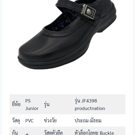
TP999
รองเท้า
นักเรียนหญิง
ทุกช่วงวัย
SHEIN รุ่นทรง
แมรี่เจน
ข้อมูลรองเท้า
กันลื่น
นักเรียนหญิง
รองเท้า
นักเรียนหญิง
Popteen รุ่น
มี
หัวใจเพชร
สีชมพู
รองเท้า
นักเรียนหญิง
มี
PS
รุ่น JF4398
Catcha รุ่น
ยี่ห้อ
รุ่น
Junior
productnation
แมวตุ้งติ้ง
รองเท้า
วัสดุ
PVC
ช่วงวัย
ประถม-มัธยม
นักเรียนหญิง
มี
Catcha รุ่นส้น
กัน
วัสดุตัวยึด
ตัวล็อกโลหะ Buckle