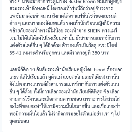
จริง ๆ น่าจะมาจากการ์ตูนเรื่อง Buster Brown ที่มีเด็กผู้หญิง
Popteen รุ่น
ปรับได้
สวมรองเท้าลักษณะนี้ โดยรองเท้ารุ่นนี้ถือว่าอยู่กับวงการ
หัวใจเพชร
สีชมพู
แฟชั่นมาค่อนข้างนาน สังเกตได้จากแฟชั่นโชว์ของแบรนด์
ต่าง ๆ และหากลองสังเกตแล้ว รองเท้านักเรียนหญิงก็มีความ
รองเท้า
คล้ายกับรองเท้าทรงนี้ไม่น้อย รองเท้าจาก SHEIN ทรงแมรี่
นักเรียนหญิง
ปรับได้
Catcha รุ่น
เจน ไม่ได้ใส่ได้แค่ไปโรงเรียนเท่านั้น ยังสามารถแมทช์กับการ
แมวตุ้งติ้ง
แต่งตัวสไตล์อื่น ๆ ได้อีกด้วย ตัวรองเท้าเป็นวัสดุ PVC มีไซซ์
35-41 เหมาะสำหรับทุกคน และมีราคาอยู่ที่ 380 บาท
รองเท้า
นักเรียนหญิง
ปรับได้
Catcha รุ่นส้น
และนี่ก็คือ 10 อันดับรองเท้านักเรียนหญิงโดย tsood ต้องบอก
สูง
เลยว่าใส่ไปเรียนแล้ว ดูตัวแม่ แบบตะโกนเลยทีเดียว! เท่านั้น
รองเท้า
ยังไม่พอบางแบรนด์ยังสามารถแมทช์เขากับการแต่งตัวแบบ
นักเรียนหญิง
ปรับได้
อื่น ๆ ได้ด้วย ทั้งนี้การเลือกรองเท้านักเรียนที่ดีที่สุด คือ เลือก
BATA รุ่น B-
Cuttie
ตามการใช้งานและเลือกตามความชอบ เพราะการได้สวมใส่
อะไรที่ชอบจะทำให้เรามีความมั่นใจมากขึ้น และเชื่อเถอะว่า
รองเท้า
พอมีความมั่นใจแล้ว ไม่ว่ากิจกรรมอะไรตัวแม่อย่างเรา ๆ ไป
นักเรียนหญิง
ปรับได้
BATA DISNEY
สุดแน่นอน
รองเท้า