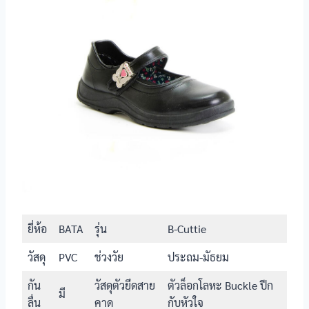
หัวใจเพชร
สีชมพู
รองเท้า
นักเรียนหญิง
แมวตุ้งติ้ง
Catcha รุ่น
แมวตุ้งติ้ง
รองเท้า
นักเรียนหญิง
ส้นสูง
Catcha รุ่นส้น
สูง
รองเท้า
นักเรียนหญิง
B-Cuttie
BATA รุ่น B-
Cuttie
ยี่ห้อ
BATA
รุ่น
B-Cuttie
รองเท้า
นักเรียนหญิง
DISNEY
วัสดุ
PVC
ช่วงวัย
ประถม-มัธยม
BATA DISNEY
กัน
วัสดุตัวยึดสาย
ตัวล็อกโลหะ Buckle ปีก
มี
รองเท้า
ลื่น
คาด
กับหัวใจ
นักเรียนหญิง
-