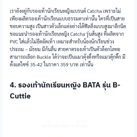
PS. Junior รุ่น
PS Junior
JF4398
เรายังอยู่กับรองเท้านักเรียนหญิงแบรนด์ Catcha เพราะไม่
productnation
เพียงผลิตรองเท้านักเรียนแบบธรรมดาเท่านั้น ใครที่เป็นสาย
ชอบความสูง เป็นสาวตัวเล็กแต่อย่างได้ฟีลลิ่งแบบสูงมาอีกนิด
รองเท้า
นักเรียนหญิง
Gerry Gang
ขอแนะนำรองเท้านักเรียนหญิง Catcha รุ่นส้นสูง ที่ผลิตจาก
Gerry Gang
PVC ใส่แล้วไม่อึดอัดเท้า เหมาะสำหรับน้องนักเรียนช่วง
ประถม – มัธยม มีกันลื่น สายคาดรองเท้าเป็นตัวล็อกโลหะ
รองเท้า
นักเรียนหญิง
สามารถเลือก Buckle ได้ว่าจะเป็นแมวตุ้งติ้งหรือแมวดุ๊กดิ๊ก มี
Chappy
Chappy รุ่น
ตั้งแต่ไซซ์ 35-42 ในราคา 359 บาท เท่านั้น
TP999
รองเท้า
4. รองเท้านักเรียนหญิง BATA รุ่น B-
นักเรียนหญิง
SHEIN
SHEIN รุ่นทรง
Cuttie
แมรี่เจน
ข้อมูลรองเท้า
รุ่น
นักเรียนหญิง
รองเท้า
นักเรียนหญิง
Popteen รุ่น
หัวใจเพชรสีชมพู