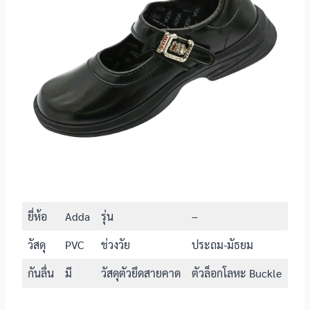
แมรี่เจน
ข้อมูลรองเท้า
ช่วงวัย
นักเรียนหญิง
รองเท้า
นักเรียนหญิง
Popteen รุ่น
ประถม-มัธยม
หัวใจเพชร
สีชมพู
รองเท้า
นักเรียนหญิง
ประถม-มัธยม
Catcha รุ่น
แมวตุ้งติ้ง
ยี่ห้อ
Adda
รุ่น
–
รองเท้า
นักเรียนหญิง
ประถม-มัธยม
วัสดุ
PVC
ช่วงวัย
ประถม-มัธยม
Catcha รุ่นส้น
สูง
กันลื่น
มี
วัสดุตัวยึดสายคาด
ตัวล็อกโลหะ Buckle
รองเท้า
นักเรียนหญิง
ประถม-มัธยม