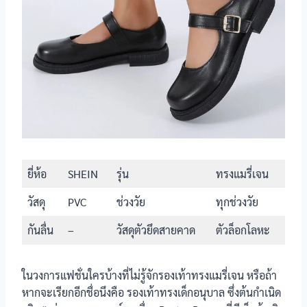
นักเรียนหญิง
PS. Junior รุ่น
สายคาด มีตัวล็อก
JF4398
productnation
รองเท้า
นักเรียนหญิง
สายคาด มีตัวล็อก
Gerry Gang
รองเท้า
นักเรียนหญิง
สายคาด มีตัวล็อก
Chappy รุ่น
TP999
ยี่ห้อ
SHEIN
รุ่น
ทรงแมรี่เจน
รองเท้า
นักเรียนหญิง
วัสดุ
PVC
ช่วงวัย
ทุกช่วงวัย
สายคาด มีตัวล็อก
SHEIN รุ่นทรง
แมรี่เจน
กันลื่น
–
วัสดุตัวยึดสายคาด
ตัวล็อกโลหะ
ข้อมูลรองเท้า
ปรับความยาวสาย
นักเรียนหญิง
ในวงการแฟชั่นใครบ้างที่ไม่รู้จักรองเท้าทรงแมรี่เจน หรือถ้า
รองเท้า
หากจะเรียกอีกชื่อนึงคือ รองเท้าทรงเด็กอนุบาล ซึ่งต้นกำเนิด
นักเรียนหญิง