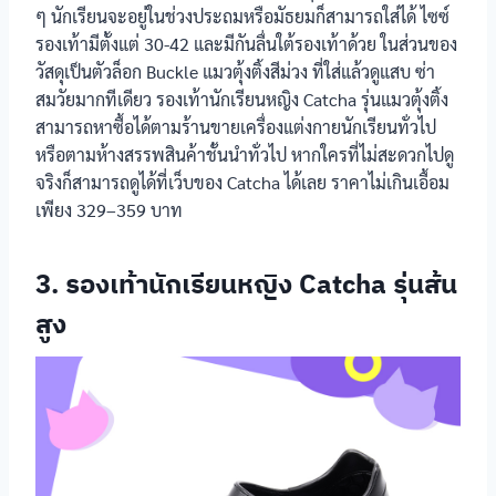
ๆ นักเรียนจะอยู่ในช่วงประถมหรือมัธยมก็สามารถใส่ได้ ไซซ์
รองเท้ามีตั้งแต่ 30-42 และมีกันลื่นใต้รองเท้าด้วย ในส่วนของ
วัสดุเป็นตัวล็อก Buckle แมวตุ้งติ้งสีม่วง ที่ใส่แล้วดูแสบ ซ่า
สมวัยมากทีเดียว รองเท้านักเรียนหญิง Catcha รุ่นแมวตุ้งติ้ง
รองเท้า
นักเรียนหญิง
สามารถหาซื้อได้ตามร้านขายเครื่องแต่งกายนักเรียนทั่วไป
SHEIN รุ่นทรง
หรือตามห้างสรรพสินค้าชั้นนำทั่วไป หากใครที่ไม่สะดวกไปดู
แมรี่เจน
จริงก็สามารถดูได้ที่เว็บของ Catcha ได้เลย ราคาไม่เกินเอื้อม
เพียง 329–359 บาท
3. รองเท้านักเรียนหญิง Catcha รุ่นส้น
ข้อมูลรองเท้า
สูง
ยี่ห้อ
นักเรียนหญิง
รองเท้า
นักเรียนหญิง
Popteen รุ่น
Popteen
หัวใจเพชร
สีชมพู
รองเท้า