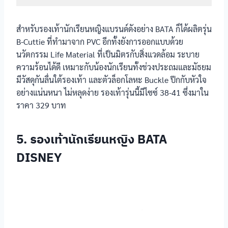
Adda
รองเท้า
สำหรับรองเท้านักเรียนหญิงแบรนด์ดังอย่าง BATA ก็ได้ผลิตรุ่น
นักเรียนหญิง
B-Cuttie ที่ทำมาจาก PVC อีกทั้งยังการออกแบบด้วย
PS. Junior รุ่น
รุ่น JF4398 productnation
นวัตกรรม Life Material ที่เป็นมิตรกับสิ่งแวดล้อม ระบาย
JF4398
productnation
ความร้อนได้ดี เหมาะกับน้องนักเรียนทั้งช่วงประถมและมัธยม
มีวัสดุกันลื่นใต้รองเท้า และตัวล็อกโลหะ Buckle ปีกกับหัวใจ
รองเท้า
อย่างแน่นหนา ไม่หลุดง่าย รองเท้ารุ่นนี้มีไซซ์ 38-41 ซึ่งมาใน
นักเรียนหญิง
-
Gerry Gang
ราคา 329 บาท
รองเท้า
นักเรียนหญิง
5. รองเท้านักเรียนหญิง BATA
TP999
Chappy รุ่น
TP999
DISNEY
รองเท้า
นักเรียนหญิง
ทรงแมรี่เจน
SHEIN รุ่นทรง
แมรี่เจน
ข้อมูลรองเท้า
วัสดุ