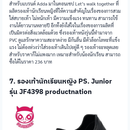
BATA รุ่น B-
สำหรับแบรนด์ Adda มาในคอนเซป Let’s walk together ที่
Cuttie
ผลิตรองเท้านักเรียนหญิงที่ให้ความสำคัญในเรื่องของการสวม
รองเท้า
ใส่สบายเท้า ไม่หนักเท้า มีความแข็งแรง ทนทาน สามารถใช้
นักเรียนหญิง
ประถม-มัธยม
งานได้ยาวนานหลายปี อีกทั้งยังใส่ใจในเรื่องของการผลิตที่
BATA DISNEY
เป็นมิตรต่อสิ่งแวดล้อมด้วย ซึ่งรองเท้าหนังรุ่นนี้ทำมาจาก
รองเท้า
PVC ดูแลรักษาความสะอาดง่าย มีกันลื่น มีตัวล็อกโลหะที่แข็ง
นักเรียนหญิง
ประถม-มัธยม
แรง ไม่ต้องห่วงว่าใส่รองเท้าเดินไปอยู่ดี ๆ รองเท้าจะหลุดเลย
Adda
สำหรับราคาก็ไม่แพงมาก เหมาะสำหรับน้องนักเรียน สามารถ
รองเท้า
ซื้อได้ในราคา 236 บาท
นักเรียนหญิง
PS. Junior รุ่น
ประถม-มัธยม
JF4398
7. รองเท้านักเรียนหญิง PS. Junior
productnation
รุ่น JF4398 productnation
รองเท้า
นักเรียนหญิง
ประถม-มัธยม
Gerry Gang
รองเท้า
นักเรียนหญิง
ประถม-มัธยม
Chappy รุ่น