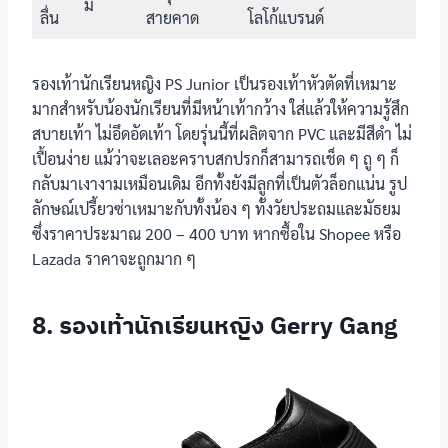
สูง
มี
ลื่น
สายคาด
โลโก้แบรนด์
รองเท้า
นักเรียนหญิง
มี
BATA รุ่น B-
รองเท้านักเรียนหญิง PS Junior เป็นรองเท้าหัวตัดที่เหมาะ
Cuttie
มากสำหรับน้องนักเรียนที่มีหน้าเท้ากว้าง ใส่แล้วให้ความรู้สึก
สบายเท้า ไม่อึดอัดเท้า โดยรุ่นนี้ที่ผลิตจาก PVC และมีสีดำ ไม่
รองเท้า
นักเรียนหญิง
มี
เปื้อนง่าย แม้ว่าจะเลอะคราบสกปรกก็สามารถเช็ด ๆ ถู ๆ ก็
BATA DISNEY
กลับมาเงางามเหมือนเดิม อีกทั้งยังมีลูกที่เป็นตัวล็อกแน่น รูป
ลักษณ์เปรี้ยวซ่าเหมาะกับทั้งน้อง ๆ ทั้งวัยประถมและมัธยม
รองเท้า
นักเรียนหญิง
มี
ซึ่งราคาประมาณ 200 – 400 บาท หากซื้อใน Shopee หรือ
Adda
Lazada ราคาจะถูกมาก ๆ
รองเท้า
นักเรียนหญิง
8. รองเท้านักเรียนหญิง Gerry Gang
PS. Junior รุ่น
มี
JF4398
productnation
รองเท้า
นักเรียนหญิง
มี
Gerry Gang