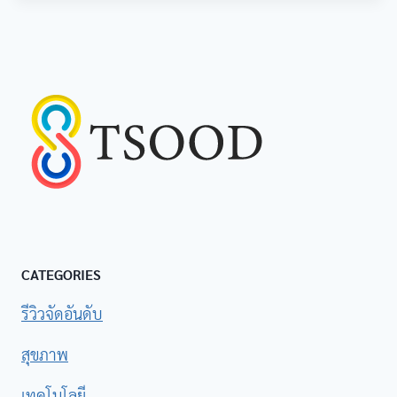
นักเรียนหญิง
ปรับได้
Adda
รองเท้า
นักเรียนหญิง
PS. Junior รุ่น
ปรับได้
JF4398
productnation
รองเท้า
นักเรียนหญิง
ปรับได้
Gerry Gang
รองเท้า
นักเรียนหญิง
ปรับได้
Chappy รุ่น
TP999
CATEGORIES
รองเท้า
รีวิวจัดอันดับ
นักเรียนหญิง
-
SHEIN รุ่นทรง
สุขภาพ
แมรี่เจน
เทคโนโลยี