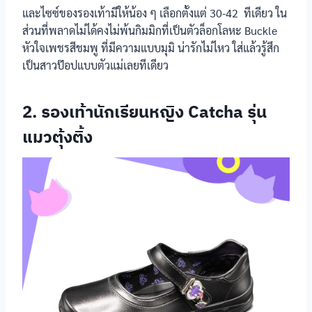
และไซซ์ของรองเท้ามีให้น้อง ๆ เลือกตั้งแต่ 30-42 ทีเดียว ใน
ส่วนที่พลาดไม่ได้คงไม่พ้นกิมมิกที่เป็นตัวล็อกโลหะ Buckle
หัวใจเพชรสีชมพู ที่มีความแบบมุมิ น่ารักไม่ไหว ใส่แล้วรู้สึก
รองเท้า
เป็นสาวป๊อปแบบตัวแม่เลยทีเดียว
นักเรียนหญิง
Adda
2. รองเท้านักเรียนหญิง Catcha รุ่น
แมวตุ้งติ้ง
รองเท้า
นักเรียนหญิง
PS. Junior รุ่น
JF4398
productnation