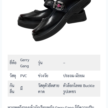
รองเท้า
นักเรียนหญิง
มี
Chappy รุ่น
TP999
รองเท้า
นักเรียนหญิง
-
SHEIN รุ่นทรง
แมรี่เจน
ข้อมูลรองเท้า
วัสดุตัวยึดสายคาด
นักเรียนหญิง
Gerry
ยี่ห้อ
รุ่น
–
รองเท้า
Gang
นักเรียนหญิง
ตัวล็อกโลหะ Buckle หัวใจเพชรสีชมพู ที่
Popteen รุ่น
วัสดุ
PVC
ช่วงวัย
ประถม-มัธยม
หมุนเข็มขัดได้ 2 ด้าน
หัวใจเพชร
สีชมพู
กัน
วัสดุตัวยึดสาย
ตัวล็อกโลหะ Buckle
มี
ลื่น
คาด
รูปเพชร
รองเท้า
นักเรียนหญิง
ตัวล็อกโลหะ Buckle แมวตุ้งติ้ง
Catcha รุ่น
แมวตุ้งติ้ง
หากพูดถึงรองเท้านักเรียนหญิง Gerry Gang ก็มีความเป็น