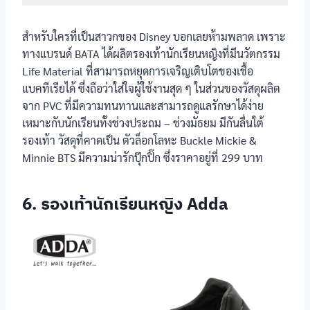
BATA DISNEY
สำหรับใครที่เป็นสาวกของ Disney บอกเลยห้ามพลาด เพราะ
รองเท้า
นักเรียนหญิง
PVC
ทางแบรนด์ BATA ได้ผลิตรองเท้านักเรียนหญิงที่มีนวัตกรรม
Adda
Life Material ที่สามารถหยุดการเจริญเติบโตของเชื้อ
แบคทีเรียได้ ซึ่งถือว่าใส่ใจผู้ใช้งานสุด ๆ ในส่วนของวัสดุผลิต
รองเท้า
นักเรียนหญิง
จาก PVC ที่มีความทนทานและสามารถดูแลรักษาได้ง่าย
PS. Junior รุ่น
PVC
เหมาะกับนักเรียนทั้งช่วงประถม – ช่วงมัธยม มีกันลื่นใต้
JF4398
รองเท้า วัสดุที่คาดเป็น ตัวล็อกโลหะ Buckle Mickie &
productnation
Minnie BTS มีความน่ารักปุ๊กปิ๊ก ซึ่งราคาอยู่ที่ 299 บาท
รองเท้า
นักเรียนหญิง
PVC
Gerry Gang
6. รองเท้านักเรียนหญิง Adda
รองเท้า
นักเรียนหญิง
PVC
Chappy รุ่น
TP999
รองเท้า
นักเรียนหญิง
PVC
SHEIN รุ่นทรง