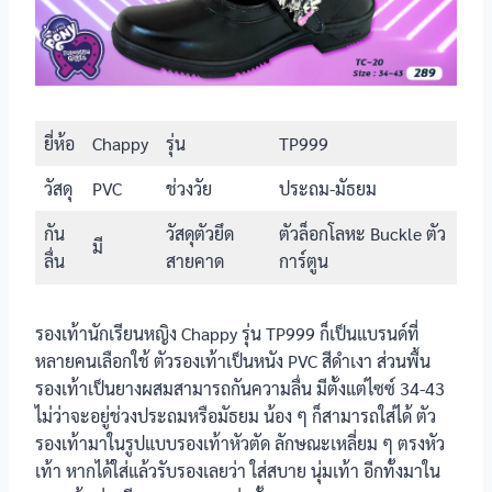
รองเท้า
นักเรียนหญิง
ตัวล็อกโลหะ Buckle รูปเพชร
Gerry Gang
รองเท้า
นักเรียนหญิง
ตัวล็อกโลหะ Buckle ตัวการ์ตูน
ยี่ห้อ
Chappy
รุ่น
TP999
Chappy รุ่น
TP999
วัสดุ
PVC
ช่วงวัย
ประถม-มัธยม
รองเท้า
กัน
นักเรียนหญิง
วัสดุตัวยึด
ตัวล็อกโลหะ Buckle ตัว
ตัวล็อกโลหะ
มี
SHEIN รุ่นทรง
ลื่น
สายคาด
การ์ตูน
แมรี่เจน
ข้อมูลรองเท้า
ลักษณะการเปิด-ปิด
รองเท้านักเรียนหญิง Chappy รุ่น TP999 ก็เป็นแบรนด์ที่
นักเรียนหญิง
หลายคนเลือกใช้ ตัวรองเท้าเป็นหนัง PVC สีดำเงา ส่วนพื้น
รองเท้า
รองเท้าเป็นยางผสมสามารถกันความลื่น มีตั้งแต่ไซซ์ 34-43
นักเรียนหญิง
ไม่ว่าจะอยู่ช่วงประถมหรือมัธยม น้อง ๆ ก็สามารถใส่ได้ ตัว
Popteen รุ่น
สายคาด มีตัวล็อก
หัวใจเพชร
รองเท้ามาในรูปแบบรองเท้าหัวตัด ลักษณะเหลี่ยม ๆ ตรงหัว
สีชมพู
เท้า หากได้ใส่แล้วรับรองเลยว่า ใส่สบาย นุ่มเท้า อีกทั้งมาใน