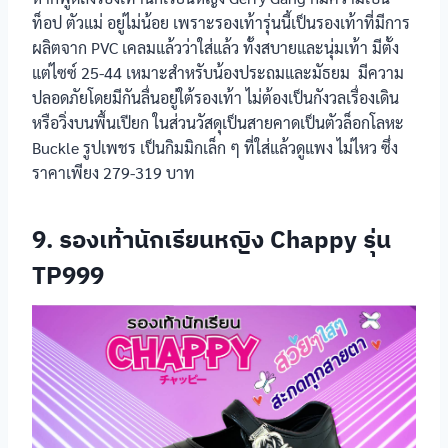
ท็อป ตัวแม่ อยู่ไม่น้อย เพราะรองเท้ารุ่นนี้เป็นรองเท้าที่มีการ
รองเท้า
นักเรียนหญิง
ตัวล็อกโลหะ Buckle แมวตุ้งติ้งหรือแมวดุ๊
ผลิตจาก PVC เคลมแล้วว่าใส่แล้ว ทั้งสบายและนุ่มเท้า มีตั้ง
Catcha รุ่นส้น
กดิ๊ก
แต่ไซซ์ 25-44 เหมาะสำหรับน้องประถมและมัธยม มีความ
สูง
ปลอดภัยโดยมีกันลื่นอยู่ใต้รองเท้า ไม่ต้องเป็นกังวลเรื่องเดิน
รองเท้า
หรือวิ่งบนพื้นเปียก ในส่วนวัสดุเป็นสายคาดเป็นตัวล็อกโลหะ
นักเรียนหญิง
Buckle รูปเพชร เป็นกิมมิกเล็ก ๆ ที่ใส่แล้วดูแพง ไม่ไหว ซึ่ง
ตัวล็อกโลหะ Buckle ปีกกับหัวใจ
BATA รุ่น B-
ราคาเพียง 279-319 บาท
Cuttie
รองเท้า
ตัวล็อกโลหะ Buckle Mickie & Minnie
นักเรียนหญิง
9. รองเท้านักเรียนหญิง Chappy รุ่น
BTS
BATA DISNEY
TP999
รองเท้า
นักเรียนหญิง
ตัวล็อกโลหะ Buckle
Adda
รองเท้า
นักเรียนหญิง
PS. Junior รุ่น
ตัวล็อกโลหะ Buckle โลโก้แบรนด์
JF4398
productnation