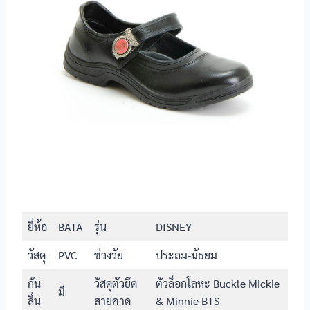
นักเรียนหญิง
รองเท้า
นักเรียนหญิง
Popteen รุ่น
PVC
หัวใจเพชร
สีชมพู
รองเท้า
นักเรียนหญิง
PVC
Catcha รุ่น
แมวตุ้งติ้ง
รองเท้า
นักเรียนหญิง
PVC
Catcha รุ่นส้น
สูง
ยี่ห้อ
BATA
รุ่น
DISNEY
รองเท้า
นักเรียนหญิง
PVC
วัสดุ
PVC
ช่วงวัย
ประถม-มัธยม
BATA รุ่น B-
Cuttie
กัน
วัสดุตัวยึด
ตัวล็อกโลหะ Buckle Mickie
มี
รองเท้า
ลื่น
สายคาด
& Minnie BTS
นักเรียนหญิง
PVC