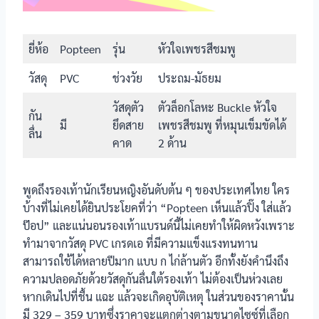
นักเรียนหญิง
BATA รุ่น B-
Cuttie
ยี่ห้อ
Popteen
รุ่น
หัวใจเพชรสีชมพู
วัสดุ
PVC
ช่วงวัย
ประถม-มัธยม
วัสดุตัว
ตัวล็อกโลหะ Buckle หัวใจ
กัน
มี
ยึดสาย
เพชรสีชมพู ที่หมุนเข็มขัดได้
ลื่น
คาด
2 ด้าน
พูดถึงรองเท้านักเรียนหญิงอันดับต้น ๆ ของประเทศไทย ใคร
รองเท้า
นักเรียนหญิง
บ้างที่ไม่เคยได้ยินประโยคที่ว่า “Popteen เห็นแล้วปิ๊ง ใส่แล้ว
BATA DISNEY
ป๊อป” และแน่นอนรองเท้าแบรนด์นี้ไม่เคยทำให้ผิดหวังเพราะ
ทำมาจากวัสดุ PVC เกรดเอ ที่มีความแข็งแรงทนทาน
สามารถใช้ได้หลายปีมาก แบบ ก ไก่ล้านตัว อีกทั้งยังคำนึงถึง
ความปลอดภัยด้วยวัสดุกันลื่นใต้รองเท้า ไม่ต้องเป็นห่วงเลย
หากเดินไปที่ชื้น แฉะ แล้วจะเกิดอุบัติเหตุ ในส่วนของราคานั้น
มี 329 – 359 บาทซึ่งราคาจะแตกต่างตามขนาดไซซ์ที่เลือก