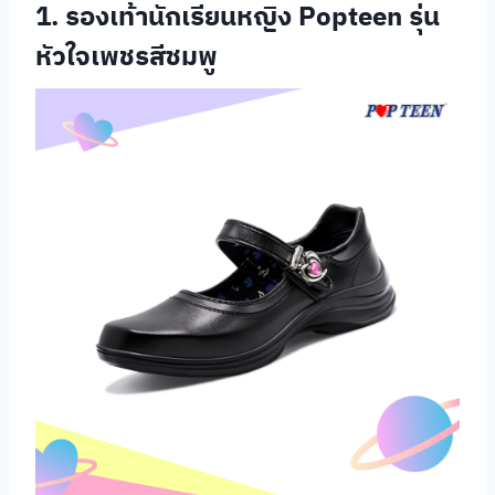
1. รองเท้านักเรียนหญิง Popteen รุ่น
หัวใจเพชรสีชมพู
รองเท้า
นักเรียนหญิง
Catcha รุ่นส้น
สูง
รองเท้า