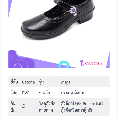
นักเรียนหญิง
Catcha
Catcha รุ่น
แมวตุ้งติ้ง
รองเท้า
นักเรียนหญิง
Catcha
Catcha รุ่นส้น
สูง
รองเท้า
นักเรียนหญิง
BATA
BATA รุ่น B-
Cuttie
รองเท้า
นักเรียนหญิง
BATA
ยี่ห้อ
Catcha
รุ่น
ส้นสูง
BATA DISNEY
วัสดุ
รองเท้า
PVC
ช่วงวัย
ประถม-มัธยม
นักเรียนหญิง
Adda
Adda
กัน
วัสดุตัวยึด
ตัวล็อกโลหะ Buckle แมว
มี
ลื่น
สายคาด
ตุ้งติ้งหรือแมวดุ๊กดิ๊ก
รองเท้า
นักเรียนหญิง