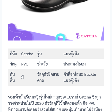
รองเท้า
นักเรียนหญิง
Gerry Gang
ยี่ห้อ
Catcha
รุ่น
แมวตุ้งติ้ง
วัสดุ
PVC
ช่วงวัย
ประถม-มัธยม
กัน
วัสดุตัวยึดสาย
ตัวล็อกโลหะ Buckle
มี
ลื่น
คาด
แมวตุ้งติ้ง
รองเท้า
นักเรียนหญิง
Chappy รุ่น
TP999
รองเท้านักเรียนหญิงรุ่นใหม่ล่าสุดของแบรนด์ Catcha ซึ่งถูก
วางจำหน่ายในปี 2020 ตัววัสดุที่ใช้ผลิตรองเท้า คือ PVC
ที่ทางแบรนด์เคลมว่าสวมใส่สบาย และนุ่มเท้ามาก ไม่ว่าน้อง