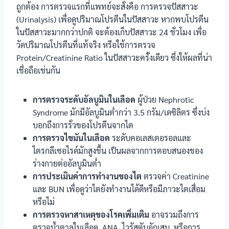
ถูกต้อง การตรวจแรกที่แพทย์จะสั่งคือ การตรวจปัสสาวะ
(Urinalysis) เพื่อดูปริมาณโปรตีนในปัสสาวะ หากพบโปรตีน
ในปัสสาวะมากกว่าปกติ จะต้องเก็บปัสสาวะ 24 ชั่วโมง เพื่อ
วัดปริมาณโปรตีนที่แท้จริง หรือใช้การตรวจ
Protein/Creatinine Ratio ในปัสสาวะครั้งเดียว ซึ่งให้ผลที่น่า
เชื่อถือเช่นกัน
การตรวจระดับอัลบูมินในเลือด
ผู้ป่วย Nephrotic
Syndrome มักมีอัลบูมินต่ำกว่า 3.5 กรัม/เดซิลิตร ซึ่งบ่ง
บอกถึงการรั่วของโปรตีนจากไต
การตรวจไขมันในเลือด
ระดับคอเลสเตอรอลและ
ไตรกลีเซอไรด์มักสูงขึ้น เป็นผลจากการตอบสนองของ
ร่างกายต่ออัลบูมินต่ำ
การประเมินค่าการทำงานของไต
ตรวจค่า Creatinine
และ BUN เพื่อดูว่าไตยังทำงานได้ดีหรือมีภาวะไตเสื่อม
หรือไม่
การตรวจหาสาเหตุของโรคเพิ่มเติม
อาจรวมถึงการ
ตรวจน้ำตาลในเลือด, ANA, ไวรัสตับอักเสบ, หรือการ