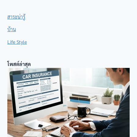
.
สาระน่ารู้
บ้าน
Life Style
โพสต์ล่าสุด